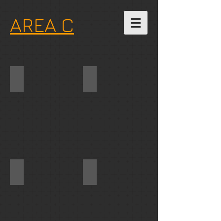
AREA C
piani cucina
vasche e docce
VASCHE
E
DOCCIE
SU
MISURA
IN
SOLID
SURFACE
lavabi
commerciale