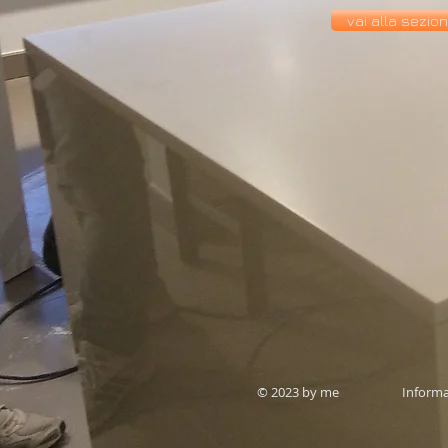
vai alla sezion
© 2023 by me Informat