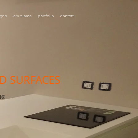
gno
chi siamo
portfolio
contatti
ID SURFACES
N®