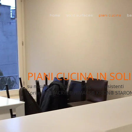
home
solid surfaces
piani cucina
ba
PIANI CUCINA IN SOL
su misura con materiali pregiati e resistenti
Corian® BETACRYL® HIMACS® KRION® STARO