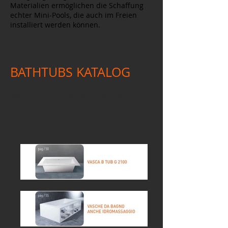
Materialien ermöglichen die Schaffung
echter Mini-Pools, die auch im Freien
installiert werden können.
.
.
.
BATHTUBS KATALOG
Wählen Sie eine Vorlage und passen Sie
sie an.
Entdecken Sie den Katalog mit den
schönsten Solid Surface Badewannen