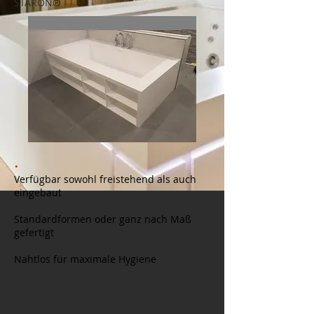
STARON®
.
Verfügbar sowohl freistehend als auch
eingebaut
.
Standardformen oder ganz nach Maß
gefertigt
.
Nahtlos für maximale Hygiene
.
.
.