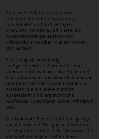
.
Eine breite Palette von Standard-,
freistehenden oder eingebauten,
funktionalen und hochwertigen
Produkten. Moderne, raffinierte und
widerstandsfähige Badewannen,
vollständig anpassbar in allen Formen
und Größen.
.
Es ist möglich, vollständig
maßgeschneiderte Wannen für eine,
aber auch für zwei oder drei Stellen mit
klassischen oder innovativeren Linien mit
quadratischen oder runden Formen zu
erstellen, die mit jedem Komfort
ausgestattet sind: ergonomische
Kopfstütze, rutschfester Boden, Whirlpool
usw.
.
Der Luxus der Bäder schafft einzigartige,
von italienischen Designern entworfene,
mit Whirlpool und auch Farbtherapie. Die
einzigartigen Eigenschaften dieser