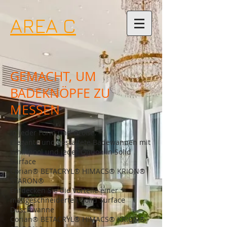
AREA C
GEMACHT, UM
BADEKNÖPFE ZU
MESSEN
In jeder Form und Größe.
Elegante und gestaltete Badewannen mit
Whirlpool und jeder Option in Solid
Surface
Corian® BETACRYL® HIMACS® KRION®
STARON®
Entdecken Sie die Vorteile einer
maßgeschneiderten Solid Surface
Duschwanne
Corian® BETACRYL® HIMACS® KRION®